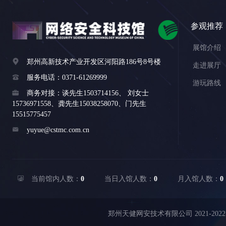
参观推荐
展馆介绍

郑州高新技术产业开发区河阳路186号8号楼
走进展厅

服务电话：0371-61269999
游玩路线

商务对接：谈先生1503714156、 刘女士
15736971558、龚先生15038258070、门先生
15515775457

yuyue@cstmc.com.cn

当前馆内人数：
0
当日入馆人数：
0
月入馆人数：
0
郑州天健网安技术有限公司 2021-2022 CO